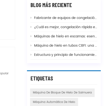
BLOG MÁS RECIENTE
Fabricante de equipos de congelación de camarones y temperatura de congelación
¿Cuál es mejor, congelación rápida en espiral doble o en espiral simple, y cuál es la diferencia?
Máquinas de hielo en escamas: esenciales para la pesca, la mezcla de hormigón y la fabricación de alimentos
Máquina de hielo en tubos CBFI: una solución completa para sus necesidades de producción de hielo
Estructura y principio de funcionamiento de los dispositivos comunes de congelación rápida
opular
ETIQUETAS
Máquina De Bloque De Hielo De Salmuera
Máquina Automática De Hielo