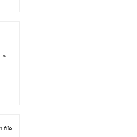
 los
 frío