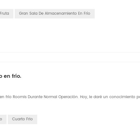
Fruta
Gran Sala De Almacenamiento En Frío
en frío.
en frío Roomis Durante Normal Operación. Hoy, le daré un conocimiento p
ro
Cuarto Frio