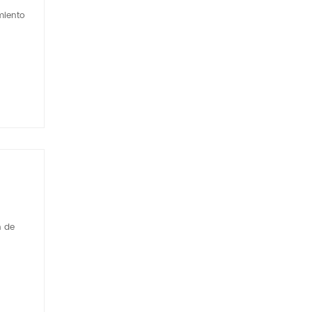
miento
n de