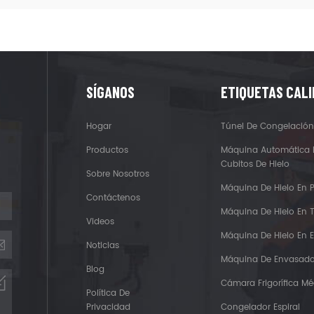
SÍGANOS
ETIQUETAS CAL
Hogar
Túnel De Congelación
Productos
Máquina Automática 
Cubitos De Hielo
Sobre Nosotros
Máquina De Hielo En 
Contáctenos
Máquina De Hielo En 
Videos
Máquina De Hielo En
Noticias
Máquina De Envasado
Blog
Cámara Frigorífica Mé
Política De
Privacidad
Congelador Espiral