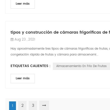
Leer más
tipos y construcción de cámaras frigoríficas de 
Aug 23 , 2021
Hay aproximadamente tres tipos de cámaras frigoríficas de frutas, a
congelación rápida de frutas y cámara para almacenami...
ETIQUETAS CALIENTES :
Almacenamiento En Frío De Frutas
Leer más
2
3
1