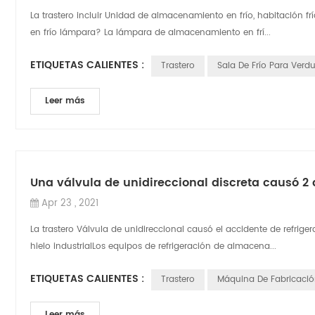
La trastero incluir Unidad de almacenamiento en frío, habitación f
en frío lámpara? La lámpara de almacenamiento en frí...
ETIQUETAS CALIENTES :
Trastero
Sala De Frío Para Verdu
Leer más
Una válvula de unidireccional discreta causó 2 
Apr 23 , 2021
La trastero Válvula de unidireccional causó el accidente de refrig
hielo industrialLos equipos de refrigeración de almacena...
ETIQUETAS CALIENTES :
Trastero
Máquina De Fabricació
Leer más