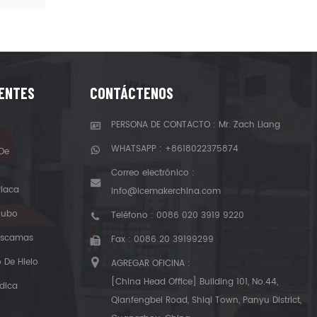
IENTES
CONTÁCTENOS
PERSONA DE CONTACTO : Mr. Zach Liang
WHATSAPP :
+8618022375874
De
Correo electrónico :
Placa
info@icemakerchina.com
Tubo
Teléfono :
0086 020 3919 9220
 Escamas
Fax : 0086 20 39199299
 De Hielo
AGREGAR OFICINA :
[China Head Office] Building 101, No.44,
dica
Qianfengbei Road, Shiqi Town, Panyu District,