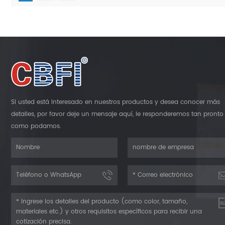
Si usted está interesado en nuestros productos y desea conocer más
detalles, por favor deje un mensaje aquí, le responderemos tan pronto
como podamos.