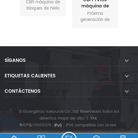
placa
puro para
adas
CBFI máquina de
máquina de
Máqu
escultura de
a de
bloques de hielo
fabricación de
e
hielo
Próxima
La
e la
puro para
hielo en tubo
amo
generación de
hiel
o del
escultura de hielo
integrada de 15
to
fabricación de
am
na de
máquina de hielo
toneladas por
hielo: La máquina
uti
aca es
puro utiliza la
día
de hielo en tubos
(
ra la
refrigeración
integrada La
re
ón
directa evaporador
máquina de hielo
c
 de
hecho de aleación
en tubos integrada
te
quina
de aluminio con
SÍGANOS
es un innovador
com
 la
grado alimenticio
equipo industrial
pa
ogías
de alta eficiencia.
ETIQUETAS CALIENTES
de fabricación de
efic
como
El máquina que
hielo diseñado
de 
 de
almacena el agua
específicamente
par
cula
en la refrigeración
CONTÁCTENOS
para entornos de
pr
ción
directa evaporador
producción de
hie
doble
por mould.Diferente
bloques de hielo
diseñ
neles
de El método de
© Guangzhou Icesource Co., Ltd. Reservados todos los
comerciales a gran
i
e
congelación de
escala. Adopta
man
derechos
mapa del sitio
|
XML
e tipo
cinco lados del
tecnología de
pro
粤ICP备17010012号
IPv6 compatible con la red
la
sistema de
refrigeración
a
 de
salmuera
internacional
cump
s de
tradicional, la