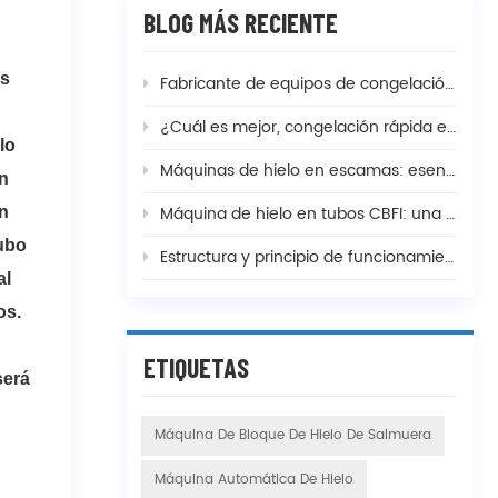
BLOG MÁS RECIENTE
as
Fabricante de equipos de congelación de camarones y temperatura de congelación
¿Cuál es mejor, congelación rápida en espiral doble o en espiral simple, y cuál es la diferencia?
lo
Máquinas de hielo en escamas: esenciales para la pesca, la mezcla de hormigón y la fabricación de alimentos
En
Máquina de hielo en tubos CBFI: una solución completa para sus necesidades de producción de hielo
en
tubo
Estructura y principio de funcionamiento de los dispositivos comunes de congelación rápida
al
os.
ETIQUETAS
será
Máquina De Bloque De Hielo De Salmuera
Máquina Automática De Hielo