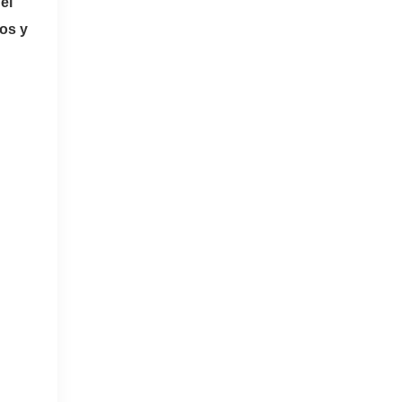
el
os y