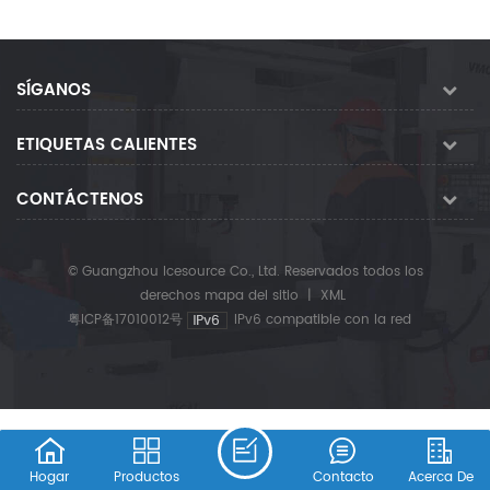
SÍGANOS
ETIQUETAS CALIENTES
CONTÁCTENOS
© Guangzhou Icesource Co., Ltd. Reservados todos los
derechos
mapa del sitio
|
XML
粤ICP备17010012号
IPv6 compatible con la red
Hogar
Productos
Contacto
Acerca De