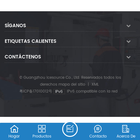
SÍGANOS
ETIQUETAS CALIENTES
CONTÁCTENOS
© Guangzhou Icesource Co., Ltd. Reservados todos los
derechos
mapa del sitio
|
XML
粤ICP备17010012号
IPv6 compatible con la red
Hogar
Productos
Contacto
Acerca De