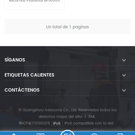
escamas industrial BF30000
conservación de la pesca, el
conservación de la pesca, el
puede producir hielo en
procesamiento de alimentos,
procesamiento de alimentos,
escamas blanco suelto y
el enfriamiento de concreto y
el enfriamiento de concreto y
seco con un espesor de 1,5-
otros campos. Nosotros han
otros campos. Nosotros han
Un total de
1
paginas
2,2 my un diámetro de 12-45
experimentado equipo de r &
experimentado equipo de r &
Ver detalles
mm. La máquina de hielo en
d ingenieros, suministro de
d ingenieros, suministro de
escamas tiene un excelente
tamaño especial máquinas
tamaño especial ince
efecto de refrigeración, tiene
fabricadas según solicitud.
máquinas fabricadas según
las características de gran
SÍGANOS
solicitud.
capacidad de refrigeración y
fabricación rápida de hielo, y
ETIQUETAS CALIENTES
es ampliamente utilizada en
catering y supermercados,
CONTÁCTENOS
conservación de la pesca,
procesamiento de alimentos,
enfriamiento de concreto y
© Guangzhou Icesource Co., Ltd. Reservados todos los
otros campos.
derechos
mapa del sitio
|
XML
粤ICP备17010012号
IPv6 compatible con la red